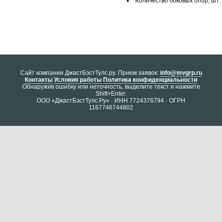
Количество боковых опор, шт:
Cайт компании ДжастБэстТулс.ру. Прием заявок:
info@mvgrp.ru
Контакты
Условия работы
Политика конфиденциальности
Обнаружив ошибку или неточность, выделите текст и нажмите
Shift+Enter.
ООО «ДжастБэстТулс.Ру» · ИНН 7724376794 · ОГРН
1167746744802