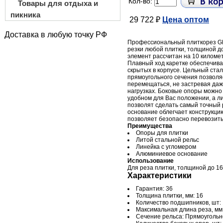
Кол-во:
Товары для отдыха и
пикника
29 722 ₽
Цена оптом
Доставка в любую точку РФ
Профессиональный плиткорез G
резки любой плитки, толщиной д
элемент рассчитан на 10 киломе
Плавный ход каретке обеспечива
скрытых в корпусе. Цельный ста
прямоугольного сечения позволя
перемещаться, не застревая даж
нагрузках. Боковые опоры можно
удобном для Вас положении, а л
позволят сделать самый точный
основание облегчает конструкцию
позволяет безопасно перевозить
Преимущества
Опоры для плитки
Литой стальной рельс
Линейка с угломером
Алюминиевое основание
Использование
Для реза плитки, толщиной до 1
Характеристики
Гарантия: 36
Толщина плитки, мм: 16
Количество подшипников, шт:
Максимальная длина реза, мм
Сечение рельса: Прямоуголь