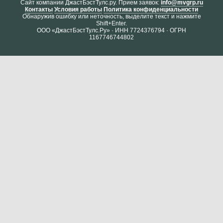
Cайт компании ДжастБэстТулс.ру. Прием заявок:
info@mvgrp.ru
Контакты
Условия работы
Политика конфиденциальности
Обнаружив ошибку или неточность, выделите текст и нажмите
Shift+Enter.
ООО «ДжастБэстТулс.Ру» · ИНН 7724376794 · ОГРН
1167746744802