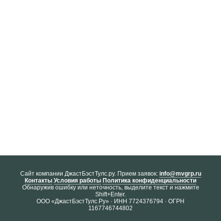
Cайт компании ДжастБэстТулс.ру. Прием заявок:
info@mvgrp.ru
Контакты
Условия работы
Политика конфиденциальности
Обнаружив ошибку или неточность, выделите текст и нажмите
Shift+Enter.
ООО «ДжастБэстТулс.Ру» · ИНН 7724376794 · ОГРН
1167746744802