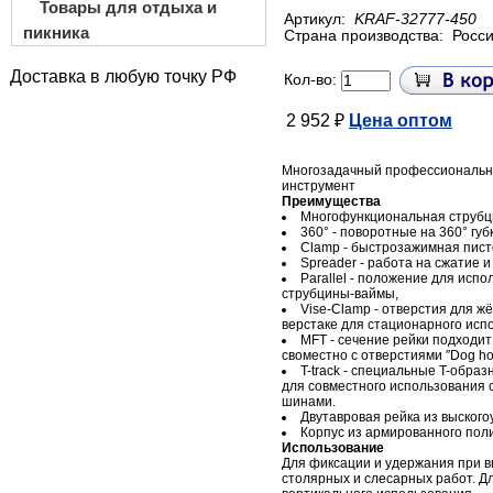
Товары для отдыха и
Артикул:
KRAF-32777-450
пикника
Страна производства:
Росс
Доставка в любую точку РФ
Кол-во:
2 952 ₽
Цена оптом
Многозадачный профессиональ
инструмент
Преимущества
Многофункциональная струбци
360° - поворотные на 360° губ
Clamp - быстрозажимная пист
Spreader - работа на сжатие и
Parallel - положение для испо
струбцины-ваймы,
Vise-Clamp - отверстия для ж
верстаке для стационарного исп
MFT - сечение рейки подходи
своместно с отверстиями ″Dog hol
T-track - специальные T-обра
для совместного использования
шинами.
Двутавровая рейка из выского
Корпус из армированного по
Использование
Для фиксации и удержания при 
столярных и слесарных работ. Д