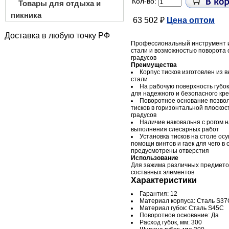
Кол-во:
Товары для отдыха и
пикника
63 502 ₽
Цена оптом
Доставка в любую точку РФ
Профессиональный инструмент и
стали и возможностью поворота 
градусов
Преимущества
Корпус тисков изготовлен из 
стали
На рабочую поверхность губо
для надежного и безопасного кр
Поворотное основание позво
тисков в горизонтальной плоскост
градусов
Наличие наковальня с рогом н
выполнения слесарных работ
Установка тисков на столе ос
помощи винтов и гаек для чего в
предусмотрены отверстия
Использование
Для зажима различных предмето
составных элементов
Характеристики
Гарантия: 12
Материал корпуса: Сталь S37
Материал губок: Сталь S45C
Поворотное основание: Да
Расход губок, мм: 300