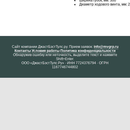
Ширина губок, мм: 300
Диаметр ходового винта, мм: 
Cайт компании ДжастБэстТулс.ру. Прием заявок:
info@mvgrp.ru
Контакты
Условия работы
Политика конфиденциальности
Обнаружив ошибку или неточность, выделите текст и нажмите
Shift+Enter.
ООО «ДжастБэстТулс.Ру» · ИНН 7724376794 · ОГРН
1167746744802