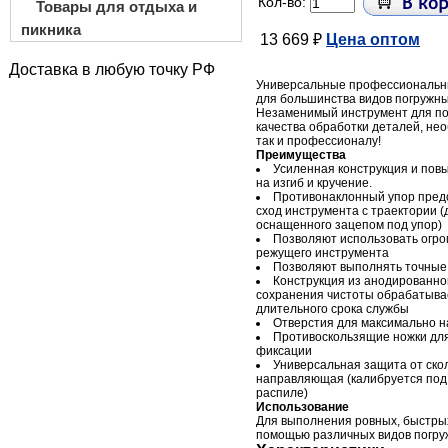
Кол-во:
Товары для отдыха и
пикника
13 669 ₽
Цена оптом
Доставка в любую точку РФ
Универсальные профессиональ
для большинства видов погружны
Незаменимый инструмент для п
качества обработки деталей, нео
так и профессионалу!
Преимущества
Усиленная конструкция и по
на изгиб и кручение.
Противонаклонный упор пред
сход инструмента с траектории (
оснащенного зацепом под упор)
Позволяют использовать огр
режущего инструмента
Позволяют выполнять точные
Конструкция из анодированно
сохранения чистоты обрабатыва
длительного срока службы
Отверстия для максимально 
Противоскользящие ножки дл
фиксации
Универсальная защита от ско
направляющая (калибруется под
распиле)
Использование
Для выполнения ровных, быстрых
помощью различных видов погру