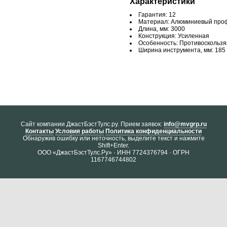
Характеристики
Гарантия: 12
Материал: Алюминиевый про
Длина, мм: 3000
Конструкция: Усиленная
Особенность: Противоскольз
Ширина инструмента, мм: 185
Cайт компании ДжастБэстТулс.ру. Прием заявок:
info@mvgrp.ru
Контакты
Условия работы
Политика конфиденциальности
Обнаружив ошибку или неточность, выделите текст и нажмите
Shift+Enter.
ООО «ДжастБэстТулс.Ру» · ИНН 7724376794 · ОГРН
1167746744802