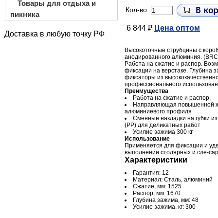
Товары для отдыха и
Кол-во:
пикника
6 844 ₽
Цена оптом
Доставка в любую точку РФ
Высокоточные струбцины с коро
анодированного алюминия. (ВRC -
Работа на сжатие и распор. Воз
фиксации на верстаке. Глубина за
фиксаторы из высококачественно
профессионального использовани
Преимущества
Работа на сжатие и распор.
Направляющая повышенной жё
алюминиевого профиля
Сменные накладки на губки и
(PP) для деликатных работ
Усилие зажима 300 кг
Использование
Применяется для фиксации и уд
выполнении столярных и сле-сар
Характеристики
Гарантия: 12
Материал: Сталь, алюминий
Сжатие, мм: 1525
Распор, мм: 1670
Глубина зажима, мм: 48
Усилие зажима, кг: 300