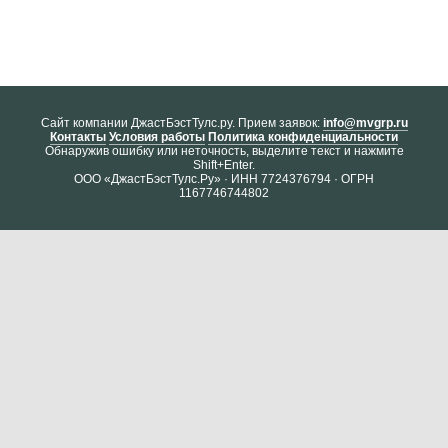
Cайт компании ДжастБэстТулс.ру. Прием заявок:
info@mvgrp.ru
Контакты
Условия работы
Политика конфиденциальности
Обнаружив ошибку или неточность, выделите текст и нажмите
Shift+Enter.
ООО «ДжастБэстТулс.Ру» · ИНН 7724376794 · ОГРН
1167746744802