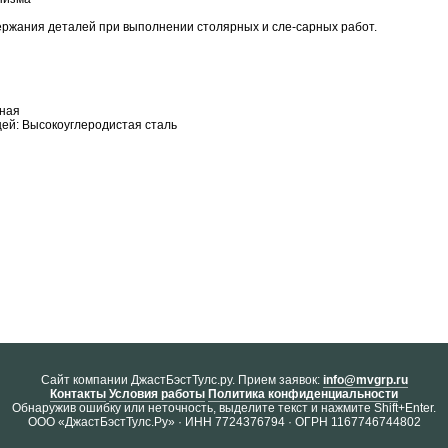
ржания деталей при выполнении столярных и сле-сарных работ.
нная
ей: Высокоуглеродистая сталь
Cайт компании ДжастБэстТулс.ру. Прием заявок:
info@mvgrp.ru
Контакты
Условия работы
Политика конфиденциальности
Обнаружив ошибку или неточность, выделите текст и нажмите Shift+Enter.
ООО «ДжастБэстТулс.Ру» · ИНН 7724376794 · ОГРН 1167746744802