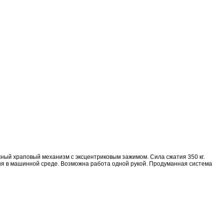
й храповый механизм с эксцентриковым зажимом. Сила сжатия 350 кг.
ия в машинной среде. Возможна работа одной рукой. Продуманная система