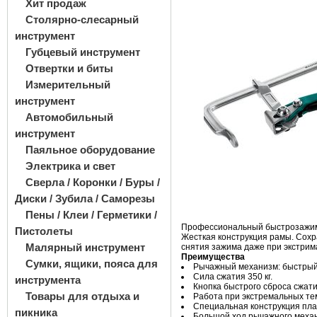
Хит продаж
Столярно-слесарный
инструмент
Губцевый инструмент
Отвертки и биты
Измерительный
инструмент
Автомобильный
инструмент
Паяльное оборудование
Электрика и свет
Сверла / Коронки / Буры /
Диски / Зубила / Саморезы
Пены / Клеи / Герметики /
Профессиональный быстрозажимн
Пистолеты
Жесткая конструкция рамы. Сохр
Малярный инструмент
снятия зажима даже при экстрим
Преимущества
Сумки, ящики, пояса для
Рычажный механизм: быстры
Сила сжатия 350 кг.
инструмента
Кнопка быстрого сброса сжат
Товары для отдыха и
Работа при экстремальных т
Специальная конструкция пла
пикника
Большой ход рычажного меха