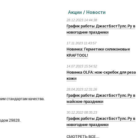
Акции / Новости
28.12.2023 14:44:38
График работы ДжастБэстТулс.Ру в
новогодние праздники
17.11.2023 11:43:57
Новинка: Герметики силиконовые
KRAFTOOL!
14.07.2023 15:54:52
Новинка OLFA: нож-скребок для реза
кожи
28.04.2023 12:31:26
График работы ДжастБэстТулс.Ру в
им стандартам качества.
майские праздники
30.12.2022 08:35:23
График работы ДжастБэстТулс.Ру в
одом 29828.
новогодние праздники
СМОТРЕТЬ ВСЕ...