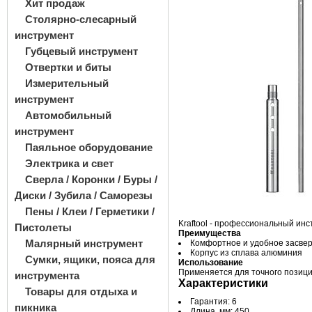
Хит продаж
Столярно-слесарный
инструмент
Губцевый инструмент
Отвертки и биты
Измерительный
инструмент
Автомобильный
инструмент
Паяльное оборудование
Электрика и свет
Сверла / Коронки / Буры /
Диски / Зубила / Саморезы
Пены / Клеи / Герметики /
Kraftool - профессиональный ин
Пистолеты
Преимущества
Малярный инструмент
Комфортное и удобное засве
Корпус из сплава алюминия
Сумки, ящики, пояса для
Использование
Применяется для точного позици
инструмента
Характеристики
Товары для отдыха и
Гарантия: 6
пикника
Длина, мм: 450