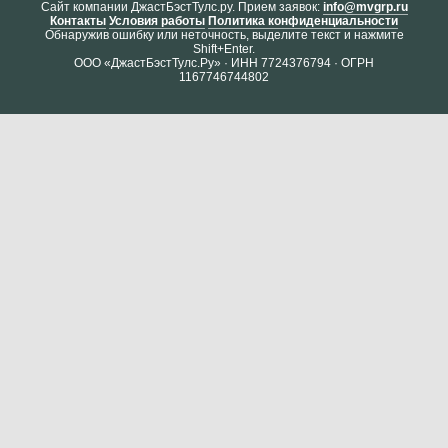
Cайт компании ДжастБэстТулс.ру. Прием заявок:
info@mvgrp.ru
Контакты
Условия работы
Политика конфиденциальности
Обнаружив ошибку или неточность, выделите текст и нажмите
Shift+Enter.
ООО «ДжастБэстТулс.Ру» · ИНН 7724376794 · ОГРН
1167746744802