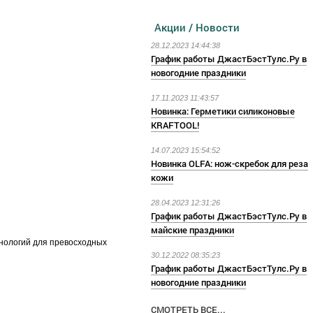
Акции / Новости
28.12.2023 14:44:38
График работы ДжастБэстТулс.Ру в
новогодние праздники
17.11.2023 11:43:57
Новинка: Герметики силиконовые
KRAFTOOL!
14.07.2023 15:54:52
Новинка OLFA: нож-скребок для реза
кожи
28.04.2023 12:31:26
График работы ДжастБэстТулс.Ру в
майские праздники
нологий для превосходных
30.12.2022 08:35:23
График работы ДжастБэстТулс.Ру в
новогодние праздники
СМОТРЕТЬ ВСЕ...