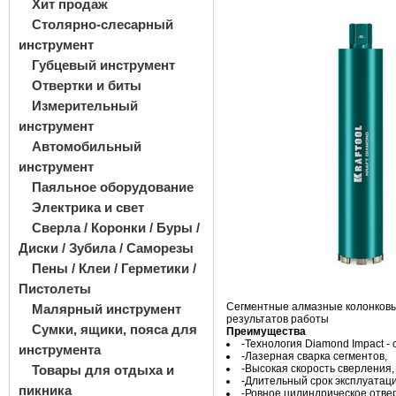
Хит продаж
Столярно-слесарный
инструмент
Губцевый инструмент
Отвертки и биты
Измерительный
инструмент
Автомобильный
инструмент
Паяльное оборудование
Электрика и свет
Сверла / Коронки / Буры /
Диски / Зубила / Саморезы
Пены / Клеи / Герметики /
Пистолеты
Сегментные алмазные колонковы
Малярный инструмент
результатов работы
Сумки, ящики, пояса для
Преимущества
-Технология Diamond Impact -
инструмента
-Лазерная сварка сегментов,
Товары для отдыха и
-Высокая скорость сверления,
-Длительный срок эксплуатаци
пикника
-Ровное цилиндрическое отве