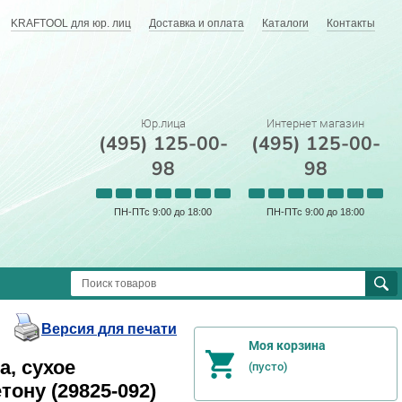
KRAFTOOL для юр. лиц
Доставка и оплата
Каталоги
Контакты
Юр.лица
Интернет магазин
(495) 125-00-
(495) 125-00-
98
98
ПН-ПТс 9:00 до 18:00
ПН-ПТс 9:00 до 18:00
Версия для печати
Моя корзина
а, сухое
(пусто)
ону (29825-092)