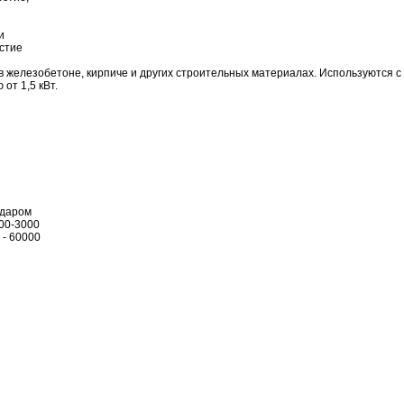
и
стие
в железобетоне, кирпиче и других строительных материалах. Используются с
от 1,5 кВт.
ударом
500-3000
 - 60000