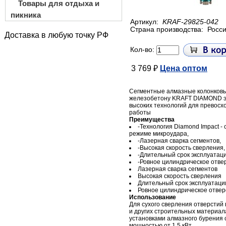
Товары для отдыха и
пикника
Артикул:
KRAF-29825-042
Страна производства:
Росс
Доставка в любую точку РФ
Кол-во:
3 769 ₽
Цена оптом
Сегментные алмазные колонковы
железобетону KRAFT DIAMOND эт
высоких технологий для превосх
работы
Преимущества
-Технология Diamond Impact - 
режиме микроудара,
-Лазерная сварка сегментов,
-Высокая скорость сверления,
-Длительный срок эксплуатаци
-Ровное цилиндрическое отве
Лазерная сварка сегментов
Высокая скорость сверления
Длительный срок эксплуатаци
Ровное цилиндрическое отвер
Использование
Для сухого сверления отверстий 
и других строительных материал
установками алмазного бурения 
мощностью от 1,5 кВт.