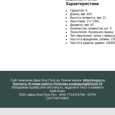
Характеристики
Гарантия: 6
Длина, мм: 450
Высота сегмента, мм: 12
Хвостовик: 1¼″ UNC
Диаметр, мм: 42
Количество сегментов, шт: 4
Технология: Лазерная сварка
Тип сверления: сухое с микро
Частота вращения, об/мин: 1
Частота ударов, уд/мин: 20000
Cайт компании ДжастБэстТулс.ру. Прием заявок:
info@mvgrp.ru
Контакты
Условия работы
Политика конфиденциальности
Обнаружив ошибку или неточность, выделите текст и нажмите
Shift+Enter.
ООО «ДжастБэстТулс.Ру» · ИНН 7724376794 · ОГРН
1167746744802