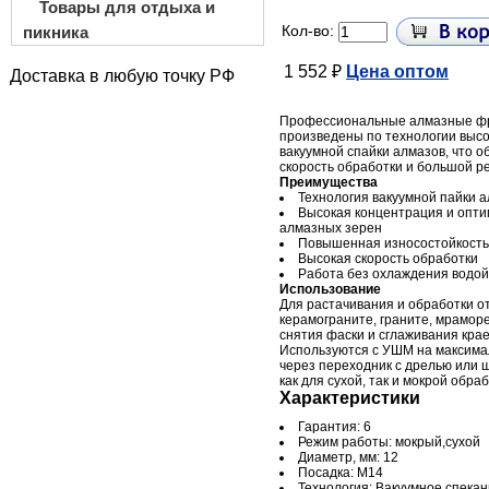
Товары для отдыха и
Кол-во:
пикника
1 552 ₽
Цена оптом
Доставка в любую точку РФ
Профессиональные алмазные фре
произведены по технологии выс
вакуумной спайки алмазов, что 
скорость обработки и большой ре
Преимущества
Технология вакуумной пайки 
Высокая концентрация и опт
алмазных зерен
Повышенная износостойкость
Высокая скорость обработки
Работа без охлаждения водой
Использование
Для растачивания и обработки о
керамограните, граните, мраморе
снятия фаски и сглаживания крае
Используются с УШМ на максима
через переходник с дрелью или 
как для сухой, так и мокрой обраб
Характеристики
Гарантия: 6
Режим работы: мокрый,сухой
Диаметр, мм: 12
Посадка: М14
Технология: Вакуумное спека