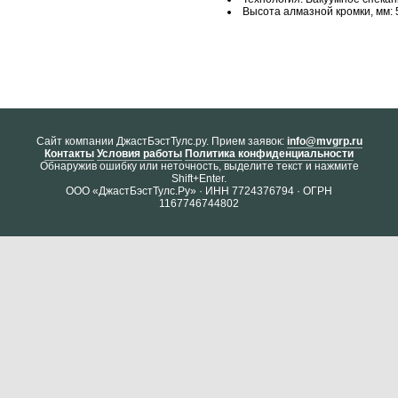
Высота алмазной кромки, мм: 
Cайт компании ДжастБэстТулс.ру. Прием заявок:
info@mvgrp.ru
Контакты
Условия работы
Политика конфиденциальности
Обнаружив ошибку или неточность, выделите текст и нажмите
Shift+Enter.
ООО «ДжастБэстТулс.Ру» · ИНН 7724376794 · ОГРН
1167746744802