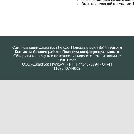
Высота алмазной кромки, мм: 
Cайт компании ДжастБэстТулс.ру. Прием заявок:
info@mvgrp.ru
Контакты
Условия работы
Политика конфиденциальности
Обнаружив ошибку или неточность, выделите текст и нажмите
Shift+Enter.
ООО «ДжастБэстТулс.Ру» · ИНН 7724376794 · ОГРН
1167746744802