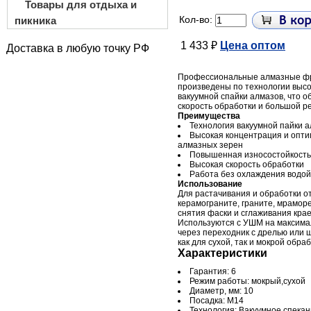
Товары для отдыха и
Кол-во:
пикника
1 433 ₽
Цена оптом
Доставка в любую точку РФ
Профессиональные алмазные фре
произведены по технологии выс
вакуумной спайки алмазов, что 
скорость обработки и большой ре
Преимущества
Технология вакуумной пайки 
Высокая концентрация и опт
алмазных зерен
Повышенная износостойкость
Высокая скорость обработки
Работа без охлаждения водой
Использование
Для растачивания и обработки о
керамограните, граните, мраморе
снятия фаски и сглаживания крае
Используются с УШМ на максима
через переходник с дрелью или 
как для сухой, так и мокрой обраб
Характеристики
Гарантия: 6
Режим работы: мокрый,сухой
Диаметр, мм: 10
Посадка: М14
Технология: Вакуумное спека