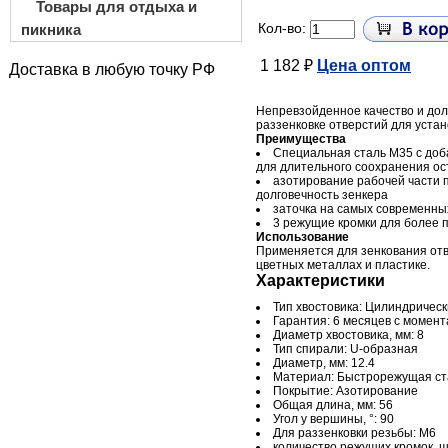
Товары для отдыха и
Кол-во:
пикника
1 182 ₽
Цена оптом
Доставка в любую точку РФ
Непревзойденное качество и дол
раззенковке отверстий для устан
Преимущества
Специальная сталь М35 с доб
для длительного соохранения ос
азотирование рабочей части 
долговечность зенкера
заточка на самых современны
3 режущие кромки для более 
Использование
Применяется для зенкования отв
цветных металлах и пластике.
Характеристики
Тип хвостовика: Цилиндрическ
Гарантия: 6 месяцев с момен
Диаметр хвостовика, мм: 8
Тип спирали: U-образная
Диаметр, мм: 12.4
Материал: Быстрорежущая ст
Покрытие: Азотирование
Общая длина, мм: 56
Угол у вершины, °: 90
Для раззенковки резьбы: М6
количество режущих кромок, ш