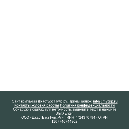
Cайт компании ДжастБэстТулс.ру. Прием заявок:
info@mvgrp.ru
Контакты
Условия работы
Политика конфиденциальности
Обнаружив ошибку или неточность, выделите текст и нажмите
Shift+Enter.
ООО «ДжастБэстТулс.Ру» · ИНН 7724376794 · ОГРН
1167746744802