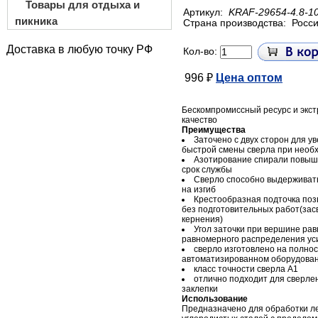
Товары для отдыха и
Артикул:
KRAF-29654-4.8-1
пикника
Страна производства:
Росс
Доставка в любую точку РФ
Кол-во:
996 ₽
Цена оптом
Бескомпромиссный ресурс и экс
качество
Преимущества
Заточено с двух сторон для у
быстрой смены сверла при необ
Азотирование спирали повыша
срок службы
Сверло способно выдерживат
на изгиб
Крестообразная подточка поз
без подготовительных работ(зас
кернения)
Угол заточки при вершине рав
равномерного распределения ус
сверло изготовлено на полно
автоматизированном оборудова
класс точности сверла А1
отлично подходит для сверле
заклепки
Использование
Предназначено для обработки л