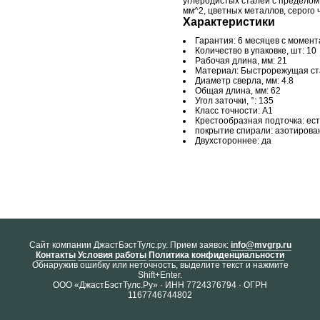
углеродистых сталей с пределом
мм^2, цветных металлов, серого 
Характеристики
Гарантия: 6 месяцев с момен
Количество в упаковке, шт: 10
Рабочая длина, мм: 21
Материал: Быстрорежущая ст
Диаметр сверла, мм: 4.8
Общая длина, мм: 62
Угол заточки, °: 135
Класс точности: А1
Крестообразная подточка: ест
покрытие спирали: азотирова
Двухстороннее: да
Cайт компании ДжастБэстТулс.ру. Прием заявок:
info@mvgrp.ru
Контакты
Условия работы
Политика конфиденциальности
Обнаружив ошибку или неточность, выделите текст и нажмите
Shift+Enter.
ООО «ДжастБэстТулс.Ру» · ИНН 7724376794 · ОГРН
1167746744802