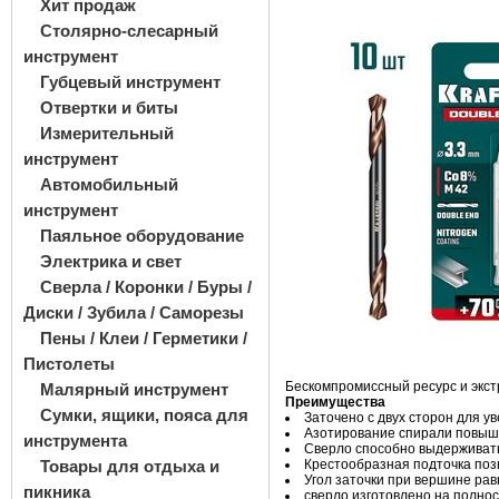
Хит продаж
Столярно-слесарный
инструмент
Губцевый инструмент
Отвертки и биты
Измерительный
инструмент
Автомобильный
инструмент
Паяльное оборудование
Электрика и свет
Сверла / Коронки / Буры /
Диски / Зубила / Саморезы
Пены / Клеи / Герметики /
Пистолеты
Бескомпромиссный ресурс и экст
Малярный инструмент
Преимущества
Сумки, ящики, пояса для
Заточено с двух сторон для 
Азотирование спирали повыша
инструмента
Сверло способно выдерживать
Товары для отдыха и
Крестообразная подточка поз
Угол заточки при вершине ра
пикника
сверло изготовлено на полно