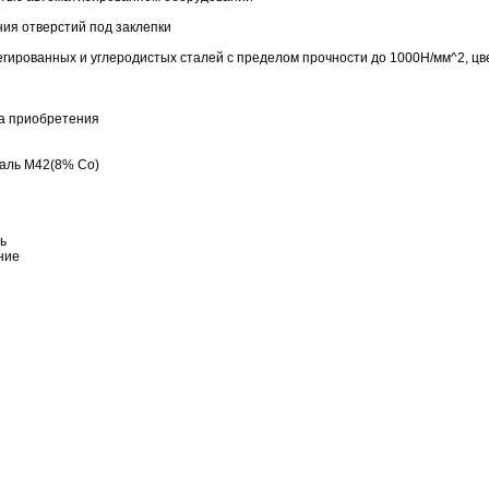
ния отверстий под заклепки
гированных и углеродистых сталей с пределом прочности до 1000Н/мм^2, цве
та приобретения
аль M42(8% Co)
ь
ние