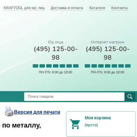
KRAFTOOL для юр. лиц
Доставка и оплата
Каталоги
Контакты
Юр.лица
Интернет магазин
(495) 125-00-
(495) 125-00-
98
98
ПН-ПТс 9:00 до 18:00
ПН-ПТс 9:00 до 18:00
Версия для печати
Моя корзина
по металлу,
(пусто)