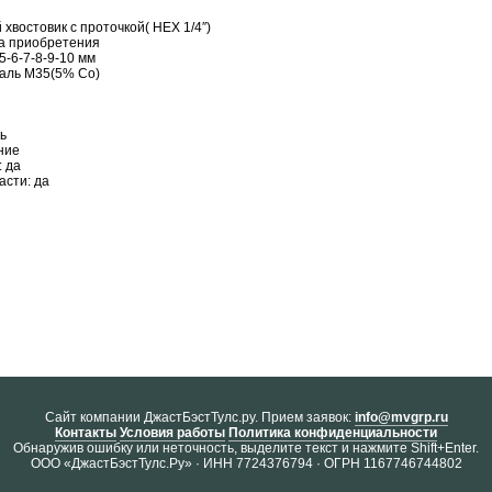
хвостовик с проточкой( НЕХ 1/4″)
та приобретения
5-6-7-8-9-10 мм
аль M35(5% Co)
ь
ние
 да
асти: да
Cайт компании ДжастБэстТулс.ру. Прием заявок:
info@mvgrp.ru
Контакты
Условия работы
Политика конфиденциальности
Обнаружив ошибку или неточность, выделите текст и нажмите Shift+Enter.
ООО «ДжастБэстТулс.Ру» · ИНН 7724376794 · ОГРН 1167746744802