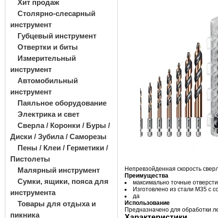
Хит продаж
Столярно-слесарный
инструмент
Губцевый инструмент
Отвертки и биты
Измерительный
инструмент
Автомобильный
инструмент
Паяльное оборудование
Электрика и свет
Сверла / Коронки / Буры /
Диски / Зубила / Саморезы
Пены / Клеи / Герметики /
Пистолеты
Непревзойденная скорость сверл
Малярный инструмент
Преимущества
Сумки, ящики, пояса для
максимально точные отверсти
Изготовлено из стали М35 с 
инструмента
да
Товары для отдыха и
Использование
Предназначено для обработки ле
пикника
Характеристики