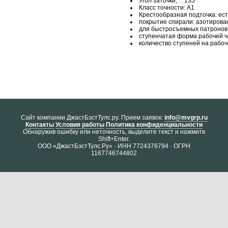
Угол заточки, °: 135
Класс точности: А1
Крестообразная подточка: ест
покрытие спирали: азотирова
для быстросъемных патронов:
ступенчатая форма рабочей ч
количество ступеней на рабоче
Cайт компании ДжастБэстТулс.ру. Прием заявок:
info@mvgrp.ru
Контакты
Условия работы
Политика конфиденциальности
Обнаружив ошибку или неточность, выделите текст и нажмите
Shift+Enter.
ООО «ДжастБэстТулс.Ру» · ИНН 7724376794 · ОГРН
1167746744802