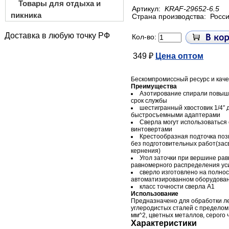
Товары для отдыха и
Артикул:
KRAF-29652-6.5
пикника
Страна производства:
Росс
Доставка в любую точку РФ
Кол-во:
349 ₽
Цена оптом
Бескомпромиссный ресурс и каче
Преимущества
Азотирование спирали повыша
срок службы
шестигранный хвостовик 1/4″ 
быстросъемными адаптерами
Сверла могут использоваться
винтовертами
Крестообразная подточка поз
без подготовительных работ(зас
кернения)
Угол заточки при вершине рав
равномерного распределения ус
сверло изготовлено на полно
автоматизированном оборудова
класс точности сверла А1
Использование
Предназначено для обработки л
углеродистых сталей с пределом
мм^2, цветных металлов, серого 
Характеристики