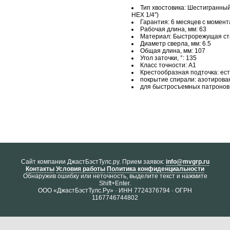
Тип хвостовика: Шестигранный
НЕХ 1/4″)
Гарантия: 6 месяцев с момен
Рабочая длина, мм: 63
Материал: Быстрорежущая ст
Диаметр сверла, мм: 6.5
Общая длина, мм: 107
Угол заточки, °: 135
Класс точности: А1
Крестообразная подточка: ест
покрытие спирали: азотирова
для быстросъемных патронов:
Cайт компании ДжастБэстТулс.ру. Прием заявок:
info@mvgrp.ru
Контакты
Условия работы
Политика конфиденциальности
Обнаружив ошибку или неточность, выделите текст и нажмите
Shift+Enter.
ООО «ДжастБэстТулс.Ру» · ИНН 7724376794 · ОГРН
1167746744802