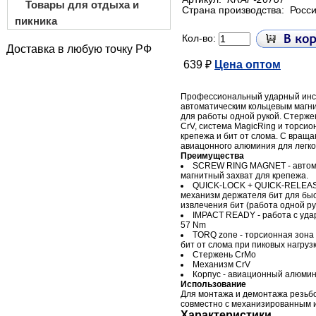
Товары для отдыха и
Страна производства:
Росс
пикника
Кол-во:
Доставка в любую точку РФ
639 ₽
Цена оптом
Профессиональный ударный инс
автоматическим кольцевым магн
для работы одной рукой. Стерже
CrV, система MagicRing и торси
крепежа и бит от слома. C вращ
авиацонного алюминия для легко
Преимущества
SCREW RING MAGNET - автома
магнитный захват для крепежа.
QUICK-LOCK + QUICK-RELEASE
механизм держателя бит для бы
извлечения бит (работа одной ру
IMPACT READY - работа с уд
57 Nm
TORQ zone - торсионная зона
бит от слома при пиковых нагрузк
Стержень CrMo
Механизм CrV
Корпус - авиационный алюми
Использование
Для монтажа и демонтажа резьб
совместно с механизированным 
Характеристики