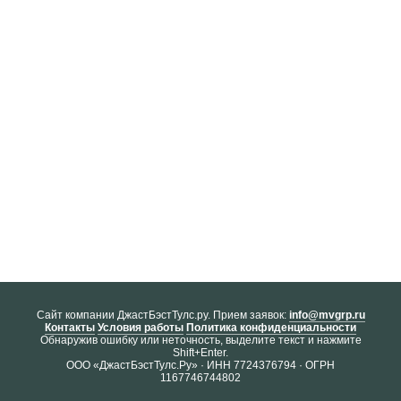
Cайт компании ДжастБэстТулс.ру. Прием заявок:
info@mvgrp.ru
Контакты
Условия работы
Политика конфиденциальности
Обнаружив ошибку или неточность, выделите текст и нажмите
Shift+Enter.
ООО «ДжастБэстТулс.Ру» · ИНН 7724376794 · ОГРН
1167746744802