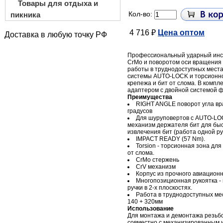
Товары для отдыха и
Кол-во:
пикника
4 716 ₽
Цена оптом
Доставка в любую точку РФ
Профессиональный ударный инст
CrMo и поворотом оси вращения 
работы в труднодоступных места
системы AUTO-LOCK и торсионн
крепежа и бит от слома. В компл
адаптером с двойной системой ф
Преимущества
RIGHT ANGLE поворот угла вр
градусов
Для шуруповертов с AUTO-LO
механизм держателя бит для бы
извлечения бит (работа одной рук
IMPACT READY (57 Nm).
Torsion - торсионная зона дл
от слома.
CrMo стержень
CrV механизм
Корпус из прочного авиацион
Многопозиционная рукоятка -
ручки в 2-х плоскостях.
Работа в труднодоступных ме
140 + 320мм
Использование
Для монтажа и демонтажа резьб
совместно с механизированным 