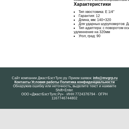
Характеристики
Тип хвостовика: Е 1/4″
Гарантия: 12
Длина, мм: 140+320
Для ударных шуруповертов: Д
Тип адаптера: с поворотом ос
удлиннение на 320мм
Угол, град: 90
Cайт компании ДжастБэстТулс.ру. Прием заявок:
info@mvgrp.ru
Контакты
Условия работы
Политика конфиденциальности
Обнаружив ошибку или неточность, выделите текст и нажмите
Shift+Enter.
ООО «ДжастБэстТулс.Ру» · ИНН 7724376794 · ОГРН
1167746744802