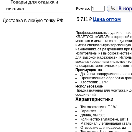
Товары для отдыха и
Кол-во:
пикника
5 711 ₽
Цена оптом
Доставка в любую точку РФ
Профессиональные удлиненные
KRAFTOOL «GIRAF» с торцевой г
монтажа и демонтажа соединени
имеют специальную торсионную 
наконечника от разрушения при п
Изготовлены из высококачествен
для высокой надежности. Исполь
механизированным инструменто
слесарных, монтажных и ремонтн
Преимущества
Двойная подпружиненная фик
Прецизионная обработка гра
Хвостовик E 1/4″
Использование
Предназначены для монтажа и д
соединений
Характеристики
Тип хвостовика: E 1/4″
Гарантия: 12
Длина, мм: 585
Количество в упаковке, шт: 1
Материал: Легированая сталь
Отверстие для подвеса: да
Тип шлица: Шестигранная голо