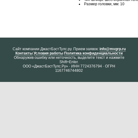
Размер головки, мм: 10
Cайт компании ДжастБэстТулс.ру. Прием заявок:
info@mvgrp.ru
Контакты
Условия работы
Политика конфиденциальности
Обнаружив ошибку или неточность, выделите текст и нажмите
Shift+Enter.
ООО «ДжастБэстТулс.Ру» · ИНН 7724376794 · ОГРН
1167746744802