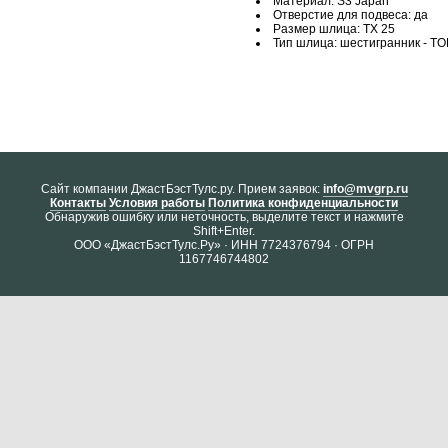
Материал: S3 Japan
Отверстие для подвеса: да
Размер шлица: TX 25
Тип шлица: шестигранник - T
Cайт компании ДжастБэстТулс.ру. Прием заявок:
info@mvgrp.ru
Контакты
Условия работы
Политика конфиденциальности
Обнаружив ошибку или неточность, выделите текст и нажмите
Shift+Enter.
ООО «ДжастБэстТулс.Ру» · ИНН 7724376794 · ОГРН
1167746744802