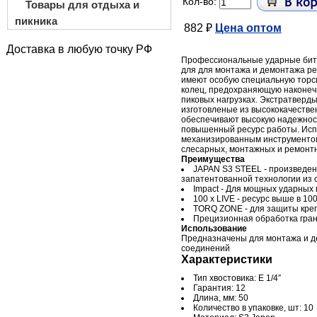
Кол-во:
Товары для отдыха и
пикника
882 ₽
Цена оптом
Доставка в любую точку РФ
Профессиональные ударные бит
для для монтажа и демонтажа р
имеют особую специальную торс
колец, предохраняющую наконеч
пиковых нагрузках. Экстратверд
изготовленые из высококачестве
обеспечивают высокую надежнос
повышенный ресурс работы. Исп
механизированным инструменто
слесарных, монтажных и ремонтн
Преимущества
JAPAN S3 STEEL - произведен
запатентованной технологии из 
Impact - Для мощных ударных
100 x LIVE - ресурс выше в 10
TORQ ZONE - для защиты креп
Прецизионная обработка гра
Использование
Предназначены для монтажа и д
соединений
Характеристики
Тип хвостовика: E 1/4″
Гарантия: 12
Длина, мм: 50
Количество в упаковке, шт: 10