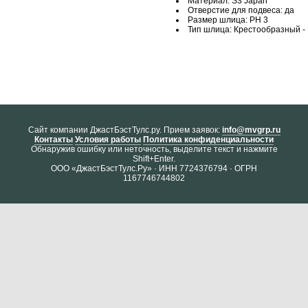
Материал: S3 Japan
Отверстие для подвеса: да
Размер шлица: PH 3
Тип шлица: Крестообразный - P
Cайт компании ДжастБэстТулс.ру. Прием заявок:
info@mvgrp.ru
Контакты
Условия работы
Политика конфиденциальности
Обнаружив ошибку или неточность, выделите текст и нажмите
Shift+Enter.
ООО «ДжастБэстТулс.Ру» · ИНН 7724376794 · ОГРН
1167746744802