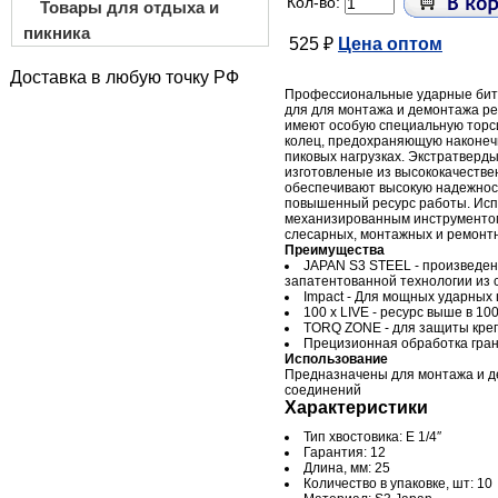
Кол-во:
Товары для отдыха и
пикника
525 ₽
Цена оптом
Доставка в любую точку РФ
Профессиональные ударные бит
для для монтажа и демонтажа р
имеют особую специальную торс
колец, предохраняющую наконеч
пиковых нагрузках. Экстратверд
изготовленые из высококачестве
обеспечивают высокую надежнос
повышенный ресурс работы. Исп
механизированным инструменто
слесарных, монтажных и ремонтн
Преимущества
JAPAN S3 STEEL - произведен
запатентованной технологии из 
Impact - Для мощных ударных
100 x LIVE - ресурс выше в 10
TORQ ZONE - для защиты креп
Прецизионная обработка гра
Использование
Предназначены для монтажа и д
соединений
Характеристики
Тип хвостовика: E 1/4″
Гарантия: 12
Длина, мм: 25
Количество в упаковке, шт: 10