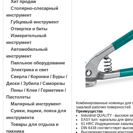
Хит продаж
Столярно-слесарный
инструмент
Губцевый инструмент
Отвертки и биты
Измерительный
инструмент
Автомобильный
инструмент
Паяльное оборудование
Электрика и свет
Сверла / Коронки / Буры /
Диски / Зубила / Саморезы
Пены / Клеи / Герметики /
Пистолеты
Комбинированные ножницы для п
Малярный инструмент
закалкой рабочих поверхностей.
Сумки, ящики, пояса для
Преимущества
Industrial QUALITY - высокое
инструмента
EASY turn -идеальны для фигу
Товары для отдыха и
61 HRC Индукционная закалка
DIN 6438 соответствует высок
пикника
Высококачественная конструк