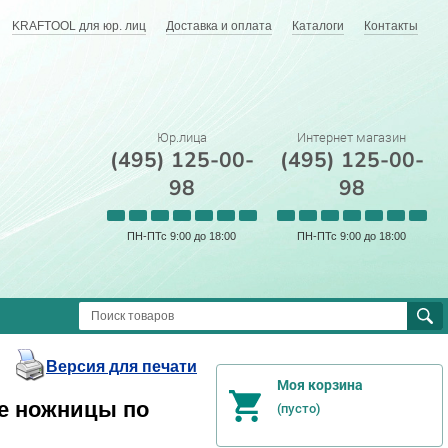
KRAFTOOL для юр. лиц
Доставка и оплата
Каталоги
Контакты
Юр.лица
Интернет магазин
(495) 125-00-
(495) 125-00-
98
98
ПН-ПТс 9:00 до 18:00
ПН-ПТс 9:00 до 18:00
Версия для печати
Моя корзина
е ножницы по
(пусто)