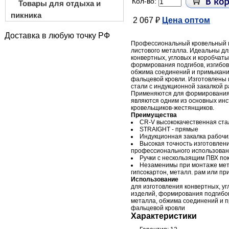
Кол-во:
Товары для отдыха и
пикника
2 067 ₽
Цена оптом
Доставка в любую точку РФ
Профессиональный кровельный и
листового металла. Идеальны дл
конвертных, угловых и коробчаты
формирования подгибов, изгибов
обжима соединений и примыкани
фальцевой кровли. Изготовлены
стали с индукционной закалкой 
Применяются для формирования
являются одним из основных ин
кровельщиков-жестянщиков.
Преимущества
СR-V высококачественная ста
STRAIGHT - прямые
Индукционная закалка рабочи
Высокая точность изготовлен
профессионального использова
Ручки с нескользящим ПВХ по
Незаменимы при монтаже мета
гипсокартон, металл. рам или пр
Использование
для изготовления конвертных, уг
изделий, формирования подгибов
металла, обжима соединений и 
фальцевой кровли
Характеристики