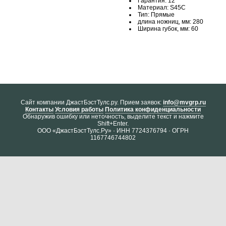
Гарантия: 12
Материал: S45C
Тип: Прямые
длина ножниц, мм: 280
Ширина губок, мм: 60
Cайт компании ДжастБэстТулс.ру. Прием заявок:
info@mvgrp.ru
Контакты
Условия работы
Политика конфиденциальности
Обнаружив ошибку или неточность, выделите текст и нажмите
Shift+Enter.
ООО «ДжастБэстТулс.Ру» · ИНН 7724376794 · ОГРН
1167746744802