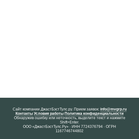
Cайт компании ДжастБэстТулс.ру. Прием заявок:
info@mvgrp.ru
Контакты
Условия работы
Политика конфиденциальности
Обнаружив ошибку или неточность, выделите текст и нажмите
Shift+Enter.
ООО «ДжастБэстТулс.Ру» · ИНН 7724376794 · ОГРН
1167746744802