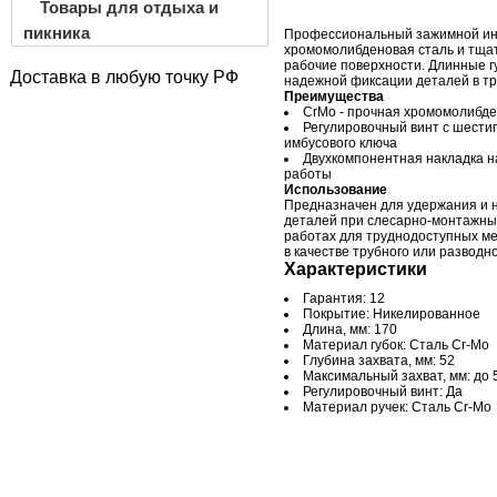
Товары для отдыха и
пикника
Профессиональный зажимной ин
хромомолибденовая сталь и тща
рабочие поверхности. Длинные г
Доставка в любую точку РФ
надежной фиксации деталей в тр
Преимущества
CrMo - прочная хромомолибде
Регулировочный винт с шести
имбусового ключа
Двухкомпонентная накладка н
работы
Использование
Предназначен для удержания и 
деталей при слесарно-монтажны
работах для труднодоступных ме
в качестве трубного или разводно
Характеристики
Гарантия: 12
Покрытие: Никелированное
Длина, мм: 170
Материал губок: Сталь Cr-Mo
Глубина захвата, мм: 52
Максимальный захват, мм: до 
Регулировочный винт: Да
Материал ручек: Сталь Cr-Mo