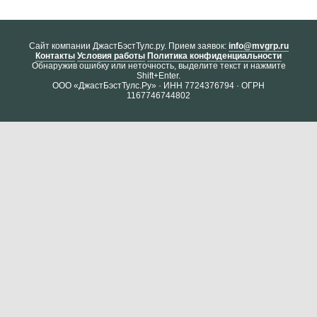
Cайт компании ДжастБэстТулс.ру. Прием заявок:
info@mvgrp.ru
Контакты
Условия работы
Политика конфиденциальности
Обнаружив ошибку или неточность, выделите текст и нажмите
Shift+Enter.
ООО «ДжастБэстТулс.Ру» · ИНН 7724376794 · ОГРН
1167746744802