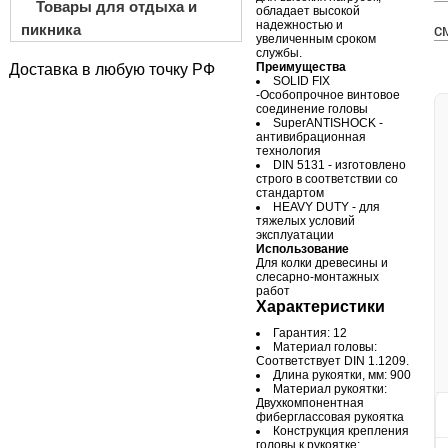
Товары для отдыха и
обладает высокой
надежностью и
пикника
С
увеличенным сроком
службы.
Преимущества
Доставка в любую точку РФ
SOLID FIX
-Особопрочное винтовое
соединение головы
SuperANTISHOCK -
антивибрационная
технология
DIN 5131 - изготовлено
строго в соответствии со
стандартом
HEAVY DUTY - для
тяжелых условий
эксплуатации
Использование
Для колки древесины и
слесарно-монтажных
работ
Характеристики
Гарантия: 12
Материал головы:
Соответствует DIN 1.1209.
Длина рукоятки, мм: 900
Материал рукоятки:
Двухкомпонентная
фиберглассовая рукоятка
Конструкция крепления
головы к рукоятке: