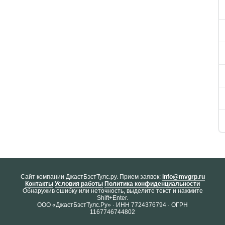
Cайт компании ДжастБэстТулс.ру. Прием заявок:
info@mvgrp.ru
Контакты
Условия работы
Политика конфиденциальности
Обнаружив ошибку или неточность, выделите текст и нажмите
Shift+Enter.
ООО «ДжастБэстТулс.Ру» · ИНН 7724376794 · ОГРН
1167746744802