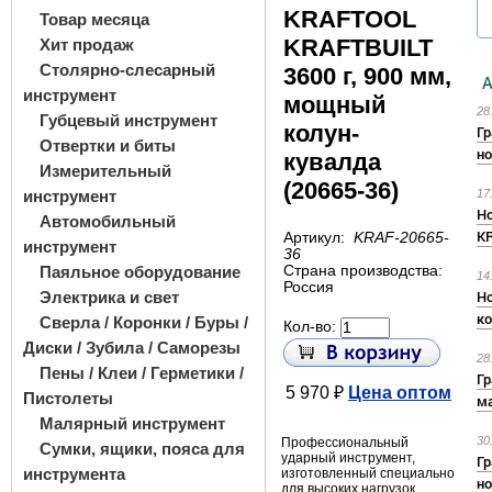
KRAFTOOL
Товар месяца
KRAFTBUILT
Хит продаж
Столярно-слесарный
3600 г, 900 мм,
А
инструмент
мощный
28
Губцевый инструмент
колун-
Гр
Отвертки и биты
но
кувалда
Измерительный
(20665-36)
инструмент
17
Но
Автомобильный
K
Артикул:
KRAF-20665-
инструмент
36
Паяльное оборудование
Страна производства:
14
Россия
Но
Электрика и свет
к
Сверла / Коронки / Буры /
Кол-во:
Диски / Зубила / Саморезы
28
Пены / Клеи / Герметики /
Гр
5 970 ₽
Цена оптом
Пистолеты
ма
Малярный инструмент
30
Профессиональный
Сумки, ящики, пояса для
ударный инструмент,
Гр
инструмента
изготовленный специально
но
для высоких нагрузок,