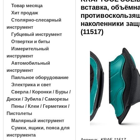
Товар месяца
вставка, объёмн
Хит продаж
противоскользящ
Столярно-слесарный
наколенники за
инструмент
(11517)
Губцевый инструмент
Отвертки и биты
Измерительный
инструмент
Автомобильный
инструмент
Паяльное оборудование
Электрика и свет
Сверла / Коронки / Буры /
Диски / Зубила / Саморезы
Пены / Клеи / Герметики /
Пистолеты
Малярный инструмент
Сумки, ящики, пояса для
инструмента
Артикул:
KRAF-11517