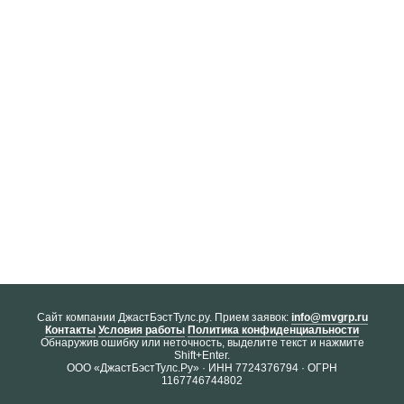
Cайт компании ДжастБэстТулс.ру. Прием заявок:
info@mvgrp.ru
Контакты
Условия работы
Политика конфиденциальности
Обнаружив ошибку или неточность, выделите текст и нажмите
Shift+Enter.
ООО «ДжастБэстТулс.Ру» · ИНН 7724376794 · ОГРН
1167746744802