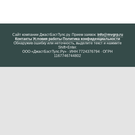
Cайт компании ДжастБэстТулс.ру. Прием заявок:
info@mvgrp.ru
Контакты
Условия работы
Политика конфиденциальности
Обнаружив ошибку или неточность, выделите текст и нажмите
Shift+Enter.
ООО «ДжастБэстТулс.Ру» · ИНН 7724376794 · ОГРН
1167746744802