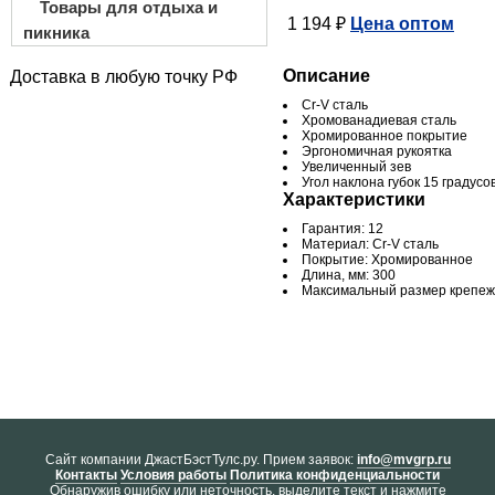
Товары для отдыха и
1 194 ₽
Цена оптом
пикника
Описание
Доставка в любую точку РФ
Cr-V сталь
Хромованадиевая сталь
Хромированное покрытие
Эргономичная рукоятка
Увеличенный зев
Угол наклона губок 15 градусо
Характеристики
Гарантия: 12
Материал: Cr-V сталь
Покрытие: Хромированное
Длина, мм: 300
Максимальный размер крепежа
Cайт компании ДжастБэстТулс.ру. Прием заявок:
info@mvgrp.ru
Контакты
Условия работы
Политика конфиденциальности
Обнаружив ошибку или неточность, выделите текст и нажмите