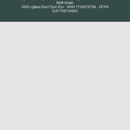
Shift+Enter.
ООО «ДжастБэстТулс.Ру» · ИНН 7724376794 · ОГРН
1167746744802