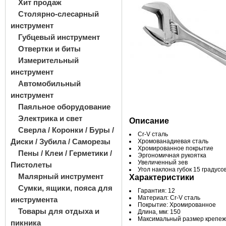
Хит продаж
Столярно-слесарный
инструмент
Губцевый инструмент
Отвертки и биты
Измерительный
инструмент
Автомобильный
инструмент
Паяльное оборудование
Электрика и свет
Описание
Сверла / Коронки / Буры /
Cr-V сталь
Диски / Зубила / Саморезы
Хромованадиевая сталь
Хромированное покрытие
Пены / Клеи / Герметики /
Эргономичная рукоятка
Увеличенный зев
Пистолеты
Угол наклона губок 15 градусо
Малярный инструмент
Характеристики
Сумки, ящики, пояса для
Гарантия: 12
Материал: Cr-V сталь
инструмента
Покрытие: Хромированное
Товары для отдыха и
Длина, мм: 150
Максимальный размер крепежа
пикника