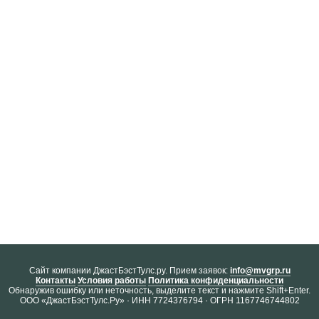
Cайт компании ДжастБэстТулс.ру. Прием заявок:
info@mvgrp.ru
Контакты
Условия работы
Политика конфиденциальности
Обнаружив ошибку или неточность, выделите текст и нажмите Shift+Enter.
ООО «ДжастБэстТулс.Ру» · ИНН 7724376794 · ОГРН 1167746744802