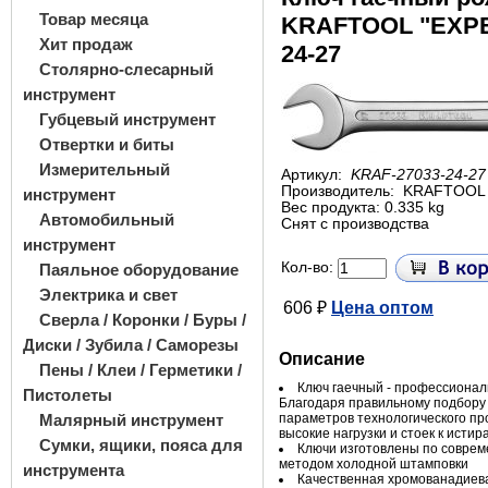
Товар месяца
KRAFTOOL "EXPE
Хит продаж
24-27
Столярно-слесарный
инструмент
Губцевый инструмент
Отвертки и биты
Измерительный
Артикул:
KRAF-27033-24-27
Производитель:
KRAFTOOL
инструмент
Вес продукта: 0.335 kg
Автомобильный
Снят с производства
инструмент
Кол-во:
Паяльное оборудование
Электрика и свет
606 ₽
Цена оптом
Сверла / Коронки / Буры /
Диски / Зубила / Саморезы
Описание
Пены / Клеи / Герметики /
Ключ гаечный - профессионал
Пистолеты
Благодаря правильному подбору
Малярный инструмент
параметров технологического п
высокие нагрузки и стоек к исти
Сумки, ящики, пояса для
Ключи изготовлены по соврем
методом холодной штамповки
инструмента
Качественная хромованадиев