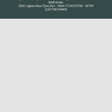
Shift+Enter.
ООО «ДжастБэстТулс.Ру» · ИНН 7724376794 · ОГРН
1167746744802