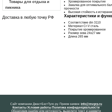
Товары для отдыха и
Хромированное покрытие
Закалка для оптимального бал
пикника
прочности
Высокая стойкость к истирани
Характеристики и функ
Доставка в любую точку РФ
Соответствие din 3110
Материал Cr-V сталь
Покрытие хромированное
Размер зева 24х27 мм
Длина 265 мм
Cайт компании ДжастБэстТулс.ру. Прием заявок:
info@mvgrp.ru
Контакты
Условия работы
Политика конфиденциальности
Обнаружив ошибку или неточность, выделите текст и нажмите