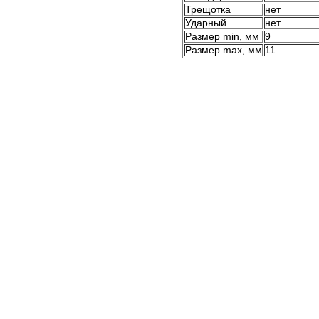
Трещотка
нет
Ударный
нет
Размер min, мм
9
Размер max, мм
11