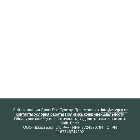
Cайт компании ДжастБэстТулс.ру. Прием заявок:
info@mvgrp.ru
Контакты
Условия работы
Политика конфиденциальности
Обнаружив ошибку или неточность, выделите текст и нажмите
Shift+Enter.
ООО «ДжастБэстТулс.Ру» · ИНН 7724376794 · ОГРН
1167746744802