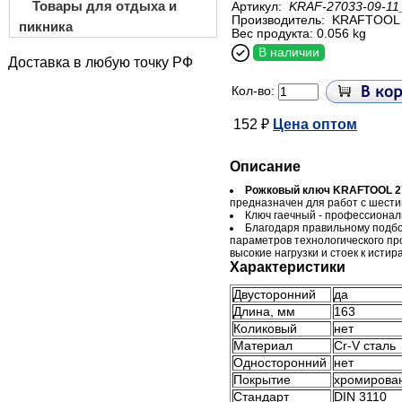
Товары для отдыха и
Артикул:
KRAF-27033-09-11
Производитель:
KRAFTOOL
пикника
Вес продукта: 0.056 kg
В наличии
Доставка в любую точку РФ
Кол-во:
152 ₽
Цена оптом
Описание
Рожковый ключ KRAFTOOL 27
предназначен для работ с шест
Ключ гаечный - профессиона
Благодаря правильному подб
параметров технологического п
высокие нагрузки и стоек к исти
Характеристики
Двусторонний
да
Длина, мм
163
Коликовый
нет
Материал
Cr-V сталь
Односторонний
нет
Покрытие
хромирова
Стандарт
DIN 3110