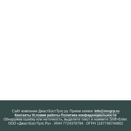
Cайт компании ДжастБэстТулс.ру. Прием заявок:
info@mvgrp.ru
Контакты
Условия работы
Политика конфиденциальности
Обнаружив ошибку или неточность, выделите текст и нажмите Shift+Enter.
ООО «ДжастБэстТулс.Ру» · ИНН 7724376794 · ОГРН 1167746744802