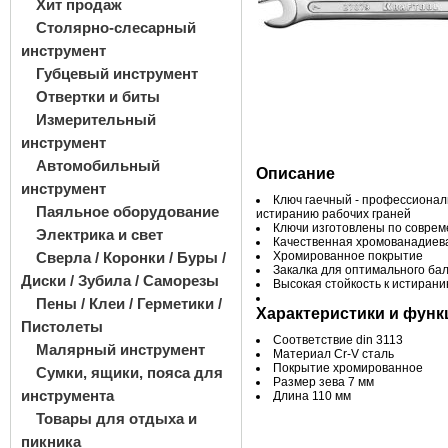
Хит продаж
Столярно-слесарный
инструмент
Губцевый инструмент
Отвертки и биты
Измерительный
инструмент
Автомобильный
Описание
инструмент
Ключ гаечный - профеcсионал
Паяльное оборудование
истиранию рабочих граней
Ключи изготовлены по соврем
Электрика и свет
Качественная хромованадиев
Сверла / Коронки / Буры /
Хромированное покрытие
Закалка для оптимального ба
Диски / Зубила / Саморезы
Высокая стойкость к истирани
Пены / Клеи / Герметики /
Характеристики и функ
Пистолеты
Соответствие din 3113
Малярный инструмент
Материал Cr-V сталь
Покрытие хромированное
Сумки, ящики, пояса для
Размер зева 7 мм
инструмента
Длина 110 мм
Товары для отдыха и
пикника