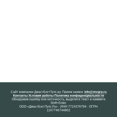
Cайт компании ДжастБэстТулс.ру. Прием заявок:
info@mvgrp.ru
Контакты
Условия работы
Политика конфиденциальности
Обнаружив ошибку или неточность, выделите текст и нажмите
Shift+Enter.
ООО «ДжастБэстТулс.Ру» · ИНН 7724376794 · ОГРН
1167746744802