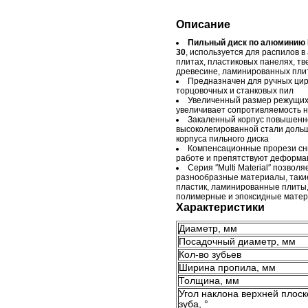
Описание
Пильный диск по алюминию 
30
, используется для распилов 
плитах, пластиковых панелях, тв
древесине, ламинированных пли
Предназначен для ручных цир
торцовочных и станковых пил
Увеличенный размер режущих
увеличивает сопротивляемость н
Закаленный корпус повышенн
высоколегированной стали дольш
корпуса пильного диска
Компенсационные прорези сн
работе и препятствуют деформац
Серия ″Multi Material″ позволя
разнообразные материалы, такие
пластик, ламинированные плиты
полимерные и эпоксидные мате
Характеристики
Диаметр, мм
Посадочный диаметр, мм
Кол-во зубьев
Ширина пропила, мм
Толщина, мм
Угол наклона верхней плоск
зуба, °