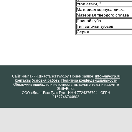
Угол атаки, °
Материал корпуса диска
Материал твердого сплава
Припой зуба
Тип заточки зубьев
Серия
Cайт компании ДжастБэстТулс.ру. Прием заявок:
info@mvgrp.ru
Контакты
Условия работы
Политика конфиденциальности
Обнаружив ошибку или неточность, выделите текст и нажмите
Shift+Enter.
ООО «ДжастБэстТулс.Ру» · ИНН 7724376794 · ОГРН
1167746744802