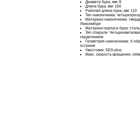
Диаметр бура, мм: 8
Длина бура, мм: 160
Рабочая длина бура, мм: 110
Тип наконечника: четырехрез
Материал наконечника: твер
Люксембург
Материал корпуса бура: стал
Тип спирали: Четырехвиткова
сердечником
Геометрия наконечника: Х-о
острием
Хвостовик: SDS-plus
Макс. скорость вращения, об/