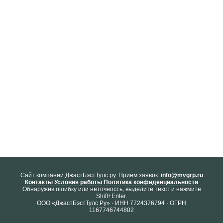
Cайт компании ДжастБэстТулс.ру. Прием заявок:
info@mvgrp.ru
Контакты
Условия работы
Политика конфиденциальности
Обнаружив ошибку или неточность, выделите текст и нажмите
Shift+Enter.
ООО «ДжастБэстТулс.Ру» · ИНН 7724376794 · ОГРН
1167746744802