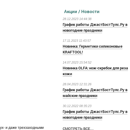
Акции / Новости
28.12.2023 14:44:38
График работы ДжастБэстТулс.Ру в
новогодние праздники
17.11.2023 11:43:57
Новинка: Герметики силиконовые
KRAFTOOL!
14.07.2023 15:54:52
Новинка OLFA: нож-скребок для реза
кожи
28.04.2023 12:31:26
График работы ДжастБэстТулс.Ру в
майские праздники
30.12.2022 08:35:23
График работы ДжастБэстТулс.Ру в
новогодние праздники
ух- и
даже трехзаходными
СМОТРЕТЬ ВСЕ...