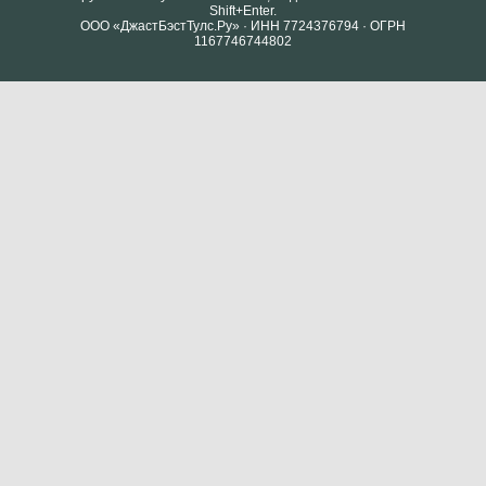
Shift+Enter.
ООО «ДжастБэстТулс.Ру» · ИНН 7724376794 · ОГРН
1167746744802