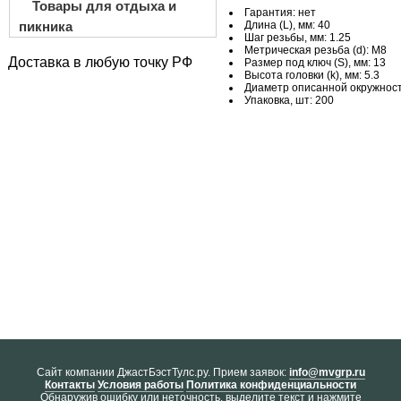
Товары для отдыха и
Гарантия: нет
пикника
Длина (L), мм: 40
Шаг резьбы, мм: 1.25
Метрическая резьба (d): М8
Доставка в любую точку РФ
Размер под ключ (S), мм: 13
Высота головки (k), мм: 5.3
Диаметр описанной окружности 
Упаковка, шт: 200
Cайт компании ДжастБэстТулс.ру. Прием заявок:
info@mvgrp.ru
Контакты
Условия работы
Политика конфиденциальности
Обнаружив ошибку или неточность, выделите текст и нажмите