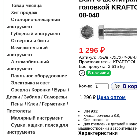
Товар месяца
головкой KRAFTO
Хит продаж
08-040
Столярно-слесарный
инструмент
Губцевый инструмент
Отвертки и биты
Измерительный
1 296 ₽
инструмент
Артикул:
KRAF-303074-08-0
Автомобильный
Производитель:
KRAFTOOL
Вес продукта: 3.615 kg
инструмент
В наличии
Паяльное оборудование
Электрика и свет
Кол-во:
Сверла / Коронки / Буры /
Диски / Зубила / Саморезы
1 296 ₽
Цена оптом
Пены / Клеи / Герметики /
Пистолеты
DIN 933;
Класс прочности 8.8;
Малярный инструмент
Оцинкованные;
Для крепления деталей и конс
Сумки, ящики, пояса для
машиностроении и строительств
инструмента
Характеристики