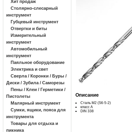
Хит продаж
Столярно-слесарный
инструмент
Губцевый инструмент
Отвертки и биты
Измерительный
инструмент
Автомобильный
инструмент
Паяльное оборудование
Электрика и свет
Сверла / Коронки / Буры /
Диски / Зубила / Саморезы
Пены / Клеи / Герметики /
Описание
Пистолеты
Малярный инструмент
Сталь М2 (S6-5-2)
класс A
Сумки, ящики, пояса для
DIN 338
инструмента
Товары для отдыха и
пикника