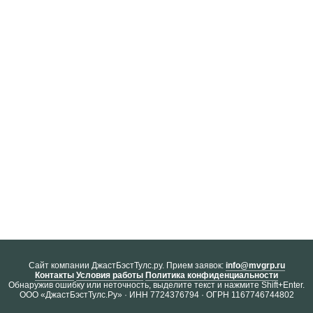
Cайт компании ДжастБэстТулс.ру. Прием заявок:
info@mvgrp.ru
Контакты
Условия работы
Политика конфиденциальности
Обнаружив ошибку или неточность, выделите текст и нажмите Shift+Enter.
ООО «ДжастБэстТулс.Ру» · ИНН 7724376794 · ОГРН 1167746744802