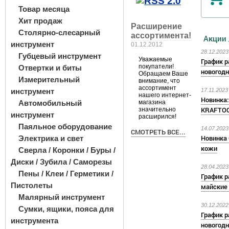
Товар месяца
Хит продаж
Расширение
Столярно-слесарный
ассортимента!
Акции 
инструмент
01.12.2012
28.12.2023
Губцевый инструмент
Уважаемые
График 
покупатели!
Отвертки и биты
новогодн
Обращаем Ваше
Измерительный
внимание, что
ассортимент
инструмент
17.11.2023
нашего интернет-
Новинка:
Автомобильный
магазина
KRAFTOO
значительно
инструмент
расширился!
Паяльное оборудование
14.07.2023
СМОТРЕТЬ ВСЕ...
Новинка 
Электрика и свет
кожи
Сверла / Коронки / Буры /
Диски / Зубила / Саморезы
28.04.2023
Пены / Клеи / Герметики /
График 
Пистолеты
майские
Малярный инструмент
30.12.2022
Сумки, ящики, пояса для
График 
инструмента
новогодн