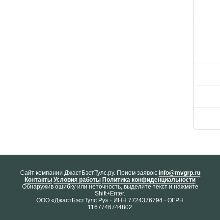
Cайт компании ДжастБэстТулс.ру. Прием заявок:
info@mvgrp.ru
Контакты
Условия работы
Политика конфиденциальности
Обнаружив ошибку или неточность, выделите текст и нажмите
Shift+Enter.
ООО «ДжастБэстТулс.Ру» · ИНН 7724376794 · ОГРН
1167746744802